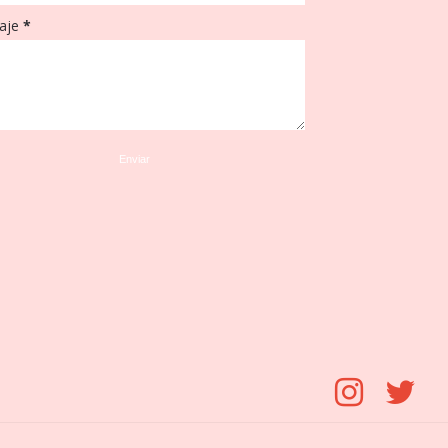
aje
*