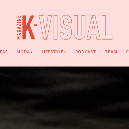
TAS
MODA
LIFESTYLE
PODCAST
TEAM
▼
▼