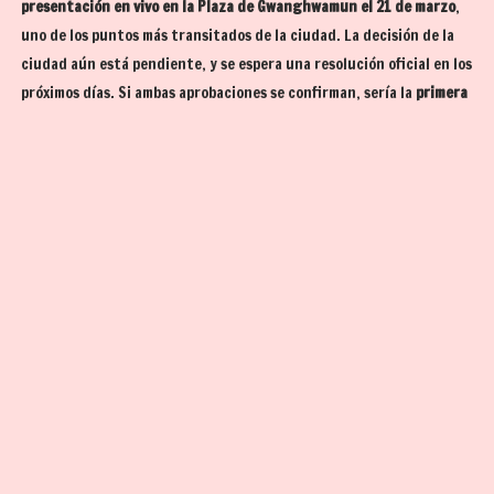
presentación en vivo en la Plaza de Gwanghwamun el 21 de marzo
,
uno de los puntos más transitados de la ciudad. La decisión de la
ciudad aún está pendiente, y se espera una resolución oficial en los
próximos días. Si ambas aprobaciones se confirman, sería la
primera
vez que un artista específico ofrece un concierto en este lugar
desde su remodelación
, marcando un precedente para grandes
eventos de K-pop en el corazón histórico de Seúl.
El plan del espectáculo incluiría entradas escénicas desde el
Palacio Gyeongbokgung hacia Gwanghwamun, una transmisión en
vivo de una procesión sobre la plataforma
Woldae
, y una
proyección
tipo media façade
sobre las murallas de Gwanghwamun durante el
concierto.
Este posible regreso ha generado aún más expectación porque
coincidiría con el
reencuentro de BTS como grupo completo tras
finalizar el servicio militar obligatorio
, lo que sería su primera
aparición conjunta en años. Medios e индустрia ya anticipan un
fuerte impacto tanto en el turismo internacional como en la