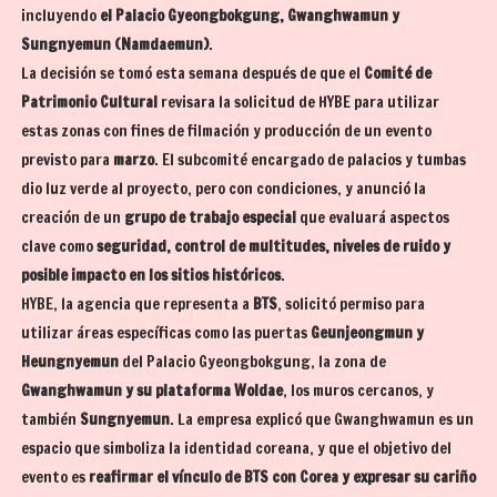
incluyendo
el Palacio Gyeongbokgung, Gwanghwamun y
Sungnyemun (Namdaemun)
.
La decisión se tomó esta semana después de que el
Comité de
Patrimonio Cultural
revisara la solicitud de HYBE para utilizar
estas zonas con fines de filmación y producción de un evento
previsto para
marzo
. El subcomité encargado de palacios y tumbas
dio luz verde al proyecto, pero con condiciones, y anunció la
creación de un
grupo de trabajo especial
que evaluará aspectos
clave como
seguridad, control de multitudes, niveles de ruido y
posible impacto en los sitios históricos
.
HYBE, la agencia que representa a
BTS
, solicitó permiso para
utilizar áreas específicas como las puertas
Geunjeongmun y
Heungnyemun
del Palacio Gyeongbokgung, la zona de
Gwanghwamun y su plataforma Woldae
, los muros cercanos, y
también
Sungnyemun
. La empresa explicó que Gwanghwamun es un
espacio que simboliza la identidad coreana, y que el objetivo del
evento es
reafirmar el vínculo de BTS con Corea y expresar su cariño