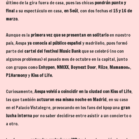
último de la gira fuera de casa, pues las chicas
pondrán punto y
final
a su espectáculo en casa,
en Seúl
, con dos fechas el
15 y 16 de
marzo
.
Aunque es la
primera vez que se presentan en solitario
en nuestro
país, Aespa
ya conocía al público español
y madrileño, pues formó
parte del
cartel del festival Music Bank
que se celebró (no con
algunos problemas) el pasado mes de octubre en la capital, junto
con grupos como
Enhypen
,
NMIXX
,
Boynext Door
,
Riize
,
Mamamoo+
,
P1Harmony
y
Kiss of Life
.
Curiosamente,
Aespa volvió a coincidir en la ciudad con Kiss of Life
,
las que también
actuaron esa misma noche en Madrid
, en su caso
en el Palacio Vistalegre, provocando en los fans del kpop una
gran
lucha interna
por no saber decidirse entre asistir a un concierto o
a otro.