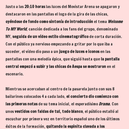
Justo a las
20:10 horas
las luces del Movistar Arena se apagaron y
destacaron en las pantallas el logo de la gira de las chicas,
oyéndose de fondo como sintonía de introducción
el tema
Welcome
To MY World
, canción dedicada a los fans del grupo, denominado
MY,
seguida de un vídeo estilo cinematográfico
de corta duración.
Con el público ya nervioso empezando a gritar por lo que iba a
suceder, el vídeo dio paso a un
juego de luces e iconos
en las
pantallas con una melodía épica, que siguió hasta que
la pantalla
central empezó a subir y las chicas de Aespa se mostraron
en el
escenario.
Mientras se acercaban al centro de la pasarela junto con sus 8
bailarines colocados 4 a cada lado,
el concierto dio comienzo con
las primeras notas
de su tema inicial, el esperadísimo
Drama
. Con
unos
vestidos con faldas de tul, todo blanco
, el público estalló al
escuchar por primera vez en territorio español uno de los últimos
éxitos de la formación,
quitando la espinita clavada a los