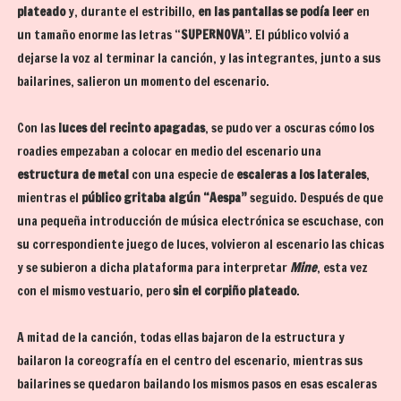
plateado
y, durante el estribillo,
en las pantallas se podía leer
en
un tamaño enorme las letras “
SUPERNOVA
”. El público volvió a
dejarse la voz al terminar la canción, y las integrantes, junto a sus
bailarines, salieron un momento del escenario.
Con las
luces del recinto apagadas
, se pudo ver a oscuras cómo los
roadies empezaban a colocar en medio del escenario una
estructura de metal
con una especie de
escaleras a los laterales
,
mientras el
público gritaba algún “Aespa”
seguido. Después de que
una pequeña introducción de música electrónica se escuchase, con
su correspondiente juego de luces, volvieron al escenario las chicas
y se subieron a dicha plataforma para interpretar
Mine
, esta vez
con el mismo vestuario, pero
sin el corpiño plateado
.
A mitad de la canción, todas ellas bajaron de la estructura y
bailaron la coreografía en el centro del escenario, mientras sus
bailarines se quedaron bailando los mismos pasos en esas escaleras