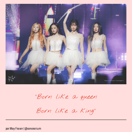
"Born like a queen
Born like a king"
por May Fraser | 
@sonorarium