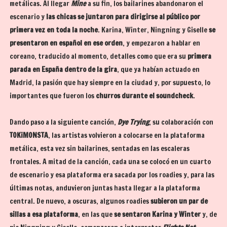
metálicas. Al llegar
Mine
a su fin, los bailarines abandonaron el
escenario y
las chicas se juntaron para dirigirse al público por
primera vez en toda la noche
. Karina, Winter, Ningning y Giselle
se
presentaron en español en ese orden
, y empezaron a hablar en
coreano, traducido al momento, detalles como que era su
primera
parada en España dentro de la gira
, que ya habían actuado en
Madrid, la pasión que hay siempre en la ciudad y, por supuesto, lo
importantes que fueron los
churros durante el soundcheck
.
Dando paso a la siguiente canción,
Dye Trying
, su colaboración con
TOKiMONSTA
, las artistas volvieron a colocarse en la plataforma
metálica, esta vez sin bailarines, sentadas en las escaleras
frontales. A mitad de la canción, cada una se colocó en un cuarto
de escenario y esa plataforma era sacada por los roadies y, para las
últimas notas, anduvieron juntas hasta llegar a la plataforma
central. De nuevo, a oscuras, algunos roadies
subieron un par de
sillas a esa plataforma
, en las que
se sentaron Karina y Winter
y, de