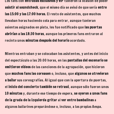
Los fans con
entradas exclusivas y VIP
tuvieron la ocasión de poder
asistir al soundcheck
, que el mismo día se avisó de que sería
entre
las 15:00 y las 17:00 horas
. El resto de asistentes, que muchos
llevaban horas haciendo cola para entrar, aunque tuvieran
asientos asignados en pista, les fue notificado que
las puertas
abrirían a las 18:30 horas
, aunque los primeros fans entraron al
recinto unos
minutos después del horario
acordado.
Mientras entraban y se colocaban los asistentes, y antes del inicio
del espectáculo a las 20:00 horas, en las
pantallas del escenario se
emitieron vídeos
de las canciones de la agrupación, que hicieron
que
muchos fans las coreasen
o, incluso, que
algunos se atrevieran
a bailar
sus coreografías. Al igual que con la apertura de puertas,
el
inicio del concierto también se retrasó
, aunque sólo fueron unos
10 minutos
y, durante ese tiempo de espera,
se oyeron a unos fans
de la grada de la izquierda gritar
al
ver entre bambalinas
a
algunos bailarines preparándose o, incluso, a las propias Aespa.