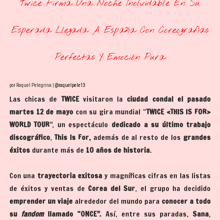
Twice Firma Una Noche Inolvidable En Su
Esperada Llegada A España Con Coreografías
Perfectas Y Emoción Pura
por Raquel Pelegrina |
@raquelpele13
Las chicas de
TWICE
visitaron la
ciudad condal el pasado
martes 12 de mayo
con su gira mundial “
TWICE <THIS IS FOR>
WORLD TOUR
”, un espectáculo
dedicado a su último trabajo
discográfico
,
This Is For,
además de al resto de los
grandes
éxitos
durante más de
10 años de historia
.
Con una
trayectoria exitosa
y magníficas cifras en las listas
de éxitos y ventas de
Corea del Sur
, el grupo ha decidido
emprender un viaje
alrededor del mundo para
conocer a todo
su
fandom
llamado “ONCE”.
Así, entre sus paradas,
Sana
,