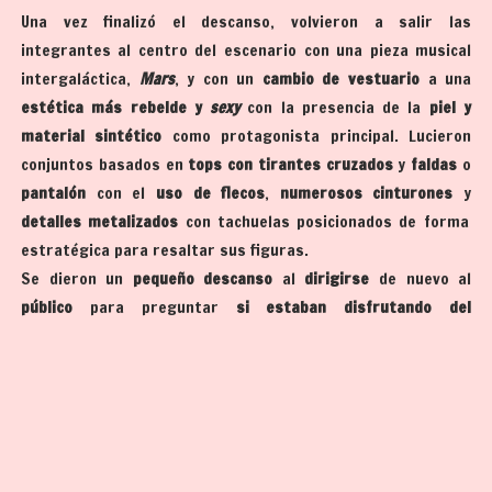
Una vez finalizó el descanso, volvieron a salir las
integrantes al centro del escenario con una pieza musical
intergaláctica,
Mars
, y con un
cambio de vestuario
a una
estética más rebelde y
sexy
con la presencia de la
piel y
material sintético
como protagonista principal. Lucieron
conjuntos basados en
tops con tirantes cruzados
y
faldas
o
pantalón
con el
uso de flecos
,
numerosos cinturones
y
detalles metalizados
con tachuelas posicionados de forma
estratégica para resaltar sus figuras.
Se dieron un
pequeño descanso
al
dirigirse
de nuevo al
público
para preguntar
si estaban disfrutando del
concierto
, recibiendo una
gran ronda de gritos
y
aplausos
por parte de los oyentes como respuesta a su pregunta. No
obstante, también aprovecharon para
felicitar a sus fans de
Barcelona
por el
hito histórico del Fútbol Club Barcelona
en
ganar La Liga 25/26, tema de actualidad en el momento,
pudiendo vivir la celebración el día antes por las calles de la