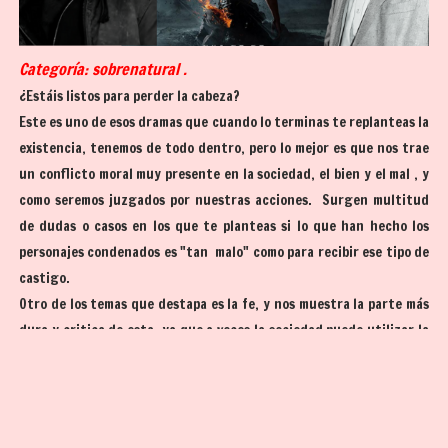
Categoría: sobrenatural .
¿Estáis listos para perder la cabeza?
Este es uno de esos dramas que cuando lo terminas te replanteas la
existencia, tenemos de todo dentro, pero lo mejor es que nos trae
un conflicto moral muy presente en la sociedad, el bien y el mal , y
como seremos juzgados por nuestras acciones. Surgen multitud
de dudas o casos en los que te planteas si lo que han hecho los
personajes condenados es "tan malo" como para recibir ese tipo de
castigo.
Otro de los temas que destapa es la fe, y nos muestra la parte más
dura y critica de esta, ya que a veces la sociedad puede utilizar la
fe y las creencias religiosas como un escudo con el que defender
las injusticias e incoherencias, y a su vez puede ser la esperanza
que los mantiene unidos y en pie.
Helbound nos trae una nueva religión, si eres un pecador recibirás